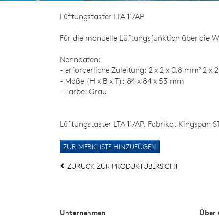
Lüftungstaster LTA 11/AP
Für die manuelle Lüftungsfunktion über die W
Nenndaten:
- erforderliche Zuleitung: 2 x 2 x 0,8 mm² 2 x 
- Maße (H x B x T): 84 x 84 x 53 mm
- Farbe: Grau
Lüftungstaster LTA 11/AP, Fabrikat Kingspan
ZURÜCK ZUR PRODUKTÜBERSICHT
Unternehmen
Über 